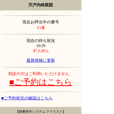
宍戸内科医院
現在お呼出中の番号
11
番
現在の待ち状況
10:29
47
人待ち
最新情報に更新
初診の方はご利用いただけません。
■ご予約はこちら
■ご予約状況の確認はこちら
【順番受付システム アイリスト】