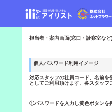
コ
ン
テ
ン
ツ
へ
ス
担当者・案内画面(窓口・診察室など
キ
ッ
プ
個人パスワード利用イメージ
対応スタッフの社員コード、名前を
としてご利用頂けます。各スタッフ
①パスワードを入力し黄色ボタンを